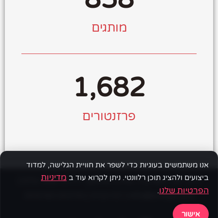
מותגים
1,682
פרזנטורים
אנו משתמשים בעוגיות כדי לשפר את חוויית הגלישה, למדוד
מדיניות
ביצועים ולהציג תוכן רלוונטי. ניתן לקרוא עוד ב
דרך לב השרון 1, צורן | טלפון:
|
072-392-1777
הפרטיות שלנו
.
|
|
info@emilya.co.il
דף הבית
מדיניות הפרטיות
אישור